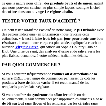
ce que la nature nous offre : d
es produits bruts et de saison,
autant
que nous pouvons cuisiner au plus simple façons, souligne la chef
de cuisine dans son ouvrage
Le régime alcalin.
TESTER VOTRE TAUX D’ACIDITÉ ?
On peut tester soi-même l’acidité de notre sang,
le pH urinaire
avec
des papiers indicateurs
(en pharmacie)
nous favorise cette
estimation, «
le test à faire trois fois par jour pour avoir une bon
résultat
« , le matin notre corps est plus acide, explique la coach en
nutrition
Virginie Parée
, qui officie au Sophia Country Club de
Biot. Une prise de sang, des analyses d’urine et de salive, reste les
plus fiables, demandez à votre médecin traitant les détails.
PAR QUOI COMMENCER ?
Si vous souffrez fréquemment de
rhumes ou d’affections de la
sphère ORL
, il est temps de commencer par laisser de côté les
produits
à base de lait de vache
, il est recommandé de les
remplacés par des laits végétaux.
Si vous souffrez du
syndrome du côlon irritable
ou de
ballonnements, il faut commencer par supprimer les aliments
à base
de blé surtout sans flocon
et les remplacer par les céréales
sans