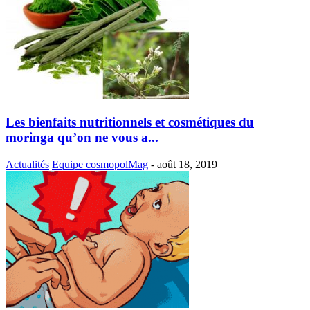
Les bienfaits nutritionnels et cosmétiques du
moringa qu’on ne vous a...
Actualités
Equipe cosmopolMag
-
août 18, 2019