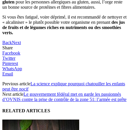
gluten
pour les personnes allergiques au gluten, aussi, l’orge reste
un bonne source de protéines et fibres alimentaires.
Si vous êtes fatigué, voire déprimé, il est recommandé de nettoyer et
« alcaliniser » le plutôt possible votre organisme en prenant
des jus
de fruits et de légumes riches en nutriments ou des smoothies
verts.
Back
Next
Share
Facebook
Twitter
Pinterest
WhatsApp
Email
Previous article
La science explique pourquoi chatouiller les enfants
peut être nocif
Next article
Le gouvernement fédéral met en garde les passionnés
d’OVNIS contre la prise de contrôle de la zone 51: l’armée est prête
RELATED ARTICLES