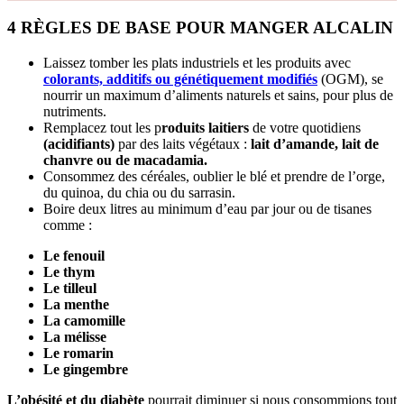
4 RÈGLES DE BASE POUR MANGER ALCALIN
Laissez tomber les plats industriels et les produits avec
colorants, additifs ou génétiquement modifiés
(OGM), se
nourrir un maximum d’aliments naturels et sains, pour plus de
nutriments.
Remplacez tout les p
roduits laitiers
de votre quotidiens
(acidifiants)
par des laits végétaux :
lait d’amande, lait de
chanvre ou de macadamia.
Consommez des céréales, oublier le blé et prendre de l’orge,
du quinoa, du chia ou du sarrasin.
Boire deux litres au minimum d’eau par jour ou de tisanes
comme :
Le fenouil
Le thym
Le tilleul
La menthe
La camomille
La mélisse
Le romarin
Le gingembre
L’obésité et du diabète
pourrait diminuer si nous consommions tout