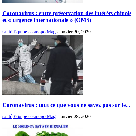
Coronavirus : entre préservation des intérêts chinois
et « urgence internationale » (OMS)
santé
Equipe cosmopolMag
-
janvier 30, 2020
Coronavirus : tout ce que vous ne savez pas sur le...
santé
Equipe cosmopolMag
-
janvier 28, 2020